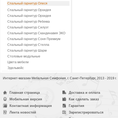
Спальный гарнитур Олеся
Спальный гарнитур Орхидея
Спальный гарнитур Орхидея
Спальный гарнитур Ребекка
Спальный гарнитур Силуэт
Спальный гарнитур Скандинавия ЭКО
Спальный гарнитур Соня Премиум
Спальный гарнитур Стелла
Спальный гарнитур Шарм
Столовые модульные
Цвета мебели
Эдельвейс
Интернет-магазин
Мебельная Симфония
, г. Санкт-Петербург, 2013 - 2019 г.
Главная страница
Доставка и оплата
Мобильная версия
Как сделать заказ
Контактная информация
Гарантия
Лента новостей
Зарегистрироваться