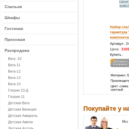
Спальня
Шкафы
Набор спа
Гостиная
гарнитура 
комплекта
Прихожая
Артикул : 2
Цена :
3165
Распродажа
Купить :
Вега -10
Вега-11
Вега-12
Материал: 
Вега-13
Производит
Вега-15
Цвет: слива
светлый
Глория 23-Д
Глория-11
Детская Вега
Покупайте у на
Детская Венеция
Детская Акварель
Мы 
Детская Амели
Детская Ассоль