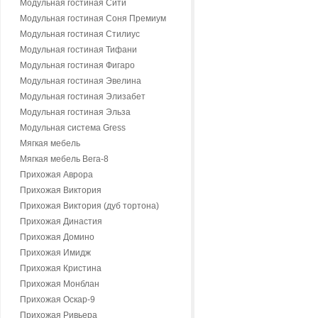
Модульная гостиная Сити
Модульная гостиная Соня Премиум
Модульная гостиная Стилиус
Модульная гостиная Тифани
Модульная гостиная Фигаро
Модульная гостиная Эвелина
Модульная гостиная Элизабет
Модульная гостиная Эльза
Модульная система Gress
Мягкая мебель
Мягкая мебель Вега-8
Прихожая Аврора
Прихожая Виктория
Прихожая Виктория (дуб тортона)
Прихожая Династия
Прихожая Домино
Прихожая Имидж
Прихожая Кристина
Прихожая Монблан
Прихожая Оскар-9
Прихожая Ривьера