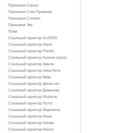
Прихожая Сириус
Прихожая Соня Премиум
Прихожая Стилиус
Прихожая Эко
Пума
Спальный гарнитур ALVERO
Спальный гарнитур Gress
Спальный гарнитур Premis
Спальный гарнитур Азалия (орех)
Спальный гарнитур Амели
Спальный гарнитур Анна Рита
Спальный гарнитур Вики
Спальный гарнитур Династия
Спальный гарнитур Доменика
Спальный гарнитур Изабель
Спальный гарнитур Лотос
Спальный гарнитур Марианна
Спальный гарнитур Мона
Спальный гарнитур Наоми
Спальный гарнитур Ненси