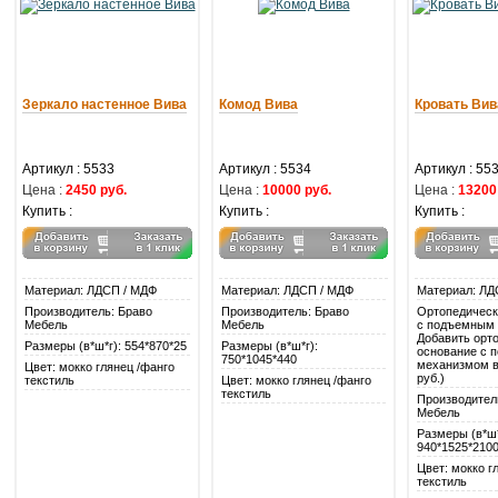
Зеркало настенное Вива
Комод Вива
Кровать Вив
Артикул : 5533
Артикул : 5534
Артикул : 55
Цена :
2450 руб.
Цена :
10000 руб.
Цена :
13200
Купить :
Купить :
Купить :
Материал: ЛДСП / МДФ
Материал: ЛДСП / МДФ
Материал: ЛД
Производитель: Браво
Производитель: Браво
Ортопедическ
Мебель
Мебель
с подъемным
Добавить орт
Размеры (в*ш*г): 554*870*25
Размеры (в*ш*г):
основание с 
750*1045*440
механизмом в 
Цвет: мокко глянец /фанго
руб.)
текстиль
Цвет: мокко глянец /фанго
текстиль
Производител
Мебель
Размеры (в*ш*
940*1525*210
Цвет: мокко г
текстиль