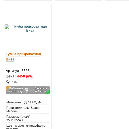
Тумба прикроватная
Вива
Артикул : 5535
Цена :
4450 руб.
Купить :
Материал: ЛДСП / МДФ
Производитель: Браво
Мебель
Размеры (в*ш*г):
350*635*400
Цвет: мокко глянец /фанго