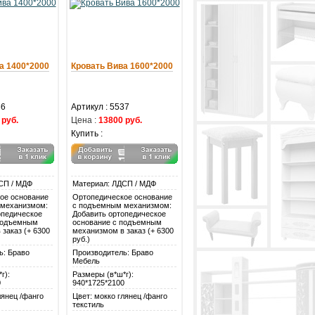
а 1400*2000
Кровать Вива 1600*2000
36
Артикул : 5537
 руб.
Цена :
13800 руб.
Купить :
СП / МДФ
Материал: ЛДСП / МДФ
ое основание
Ортопедическое основание
 механизмом:
с подъемным механизмом:
опедическое
Добавить ортопедическое
подъемным
основание с подъемным
заказ (+ 6300
механизмом в заказ (+ 6300
руб.)
ь: Браво
Производитель: Браво
Мебель
г):
Размеры (в*ш*г):
0
940*1725*2100
лянец /фанго
Цвет: мокко глянец /фанго
текстиль