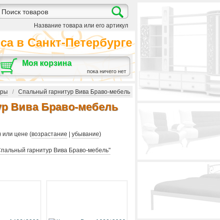
Название товара или его артикул
а в Санкт-Петербурге
Моя корзина
пока ничего нет
уры
/
Спальный гарнитур Вива Браво-мебель
р Вива Браво-мебель
) или цене (
возрастание
|
убывание
)
Спальный гарнитур Вива Браво-мебель"