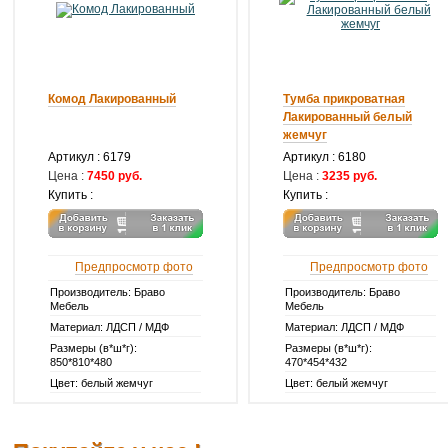
Комод Лакированный
Тумба прикроватная
Лакированный белый
жемчуг
Артикул :
6179
Артикул :
6180
Цена :
7450 руб.
Цена :
3235 руб.
Купить :
Купить :
Предпросмотр фото
Предпросмотр фото
Производитель: Браво
Производитель: Браво
Мебель
Мебель
Материал: ЛДСП / МДФ
Материал: ЛДСП / МДФ
Размеры (в*ш*г):
Размеры (в*ш*г):
850*810*480
470*454*432
Цвет: белый жемчуг
Цвет: белый жемчуг