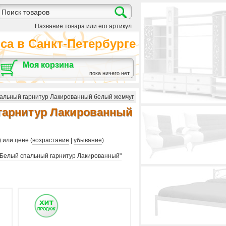
Название товара или его артикул
а в Санкт-Петербурге
Моя корзина
пока ничего нет
альный гарнитур Лакированный белый жемчуг
гарнитур Лакированный
) или цене (
возрастание
|
убывание
)
"Белый спальный гарнитур Лакированный"