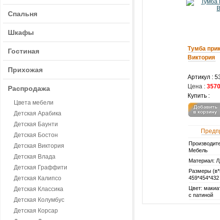
Спальня
Шкафы
Тумба при
Гостиная
Виктория
Прихожая
Артикул :
5
Цена :
3570
Распродажа
Купить :
Цвета мебели
Детская Арабика
Детская Баунти
Предп
Детская Бостон
Производите
Детская Виктория
Мебель
Детская Влада
Материал: 
Детская Граффити
Размеры (в*
Детская Калипсо
459*454*432
Цвет: макиа
Детская Классика
с патиной
Детская Колумбус
Детская Корсар