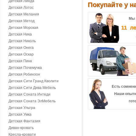
Детская Линда
Покупайте у на
Детская Лотос
Детская Мелания
Мы 
Детская Метод
11 л
Детская Морская
Детская Ника
Детская Николь
Детская Онега
Детская Оскар
Детская Пинк
Детская Почемучка
Детская Робинзон
Детская Сити Гранд Кволити
Есть сомнени
Детская Сити Дива Мебель
Наши опытн
Детская Соната Интеди
Детская Соната ЭлМебель
гот
Детская Ультра
Детская Умка
Детская Фантазия
Диван-кровать
Кресла-кровати