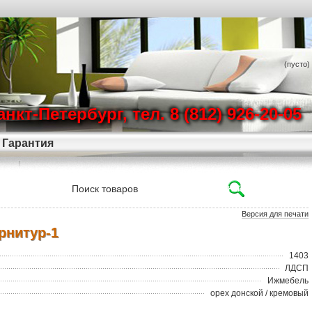
(пусто)
Санкт-Петербург, тел. 8 (812) 926-20-05
Гарантия
Версия для печати
рнитур-1
1403
ЛДСП
Ижмебель
орех донской / кремовый