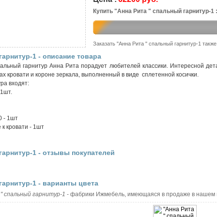
Купить "Анна Рита " спальный гарнитур-1 
Заказать "Анна Рита " спальный гарнитур-1 такж
гарнитур-1 - описание товара
льный гарнитур Анна Рита порадует любителей классики. Интересной дет
ах кровати и короне зеркала, выполненный в виде сплетенной косички.
ра входят:
 1шт.
0 - 1шт
к кровати - 1шт
гарнитур-1 - отзывы покупателей
гарнитур-1 - варианты цвета
 " спальный гарнитур-1
- фабрики Ижмебель, имеющаяся в продаже в нашем 