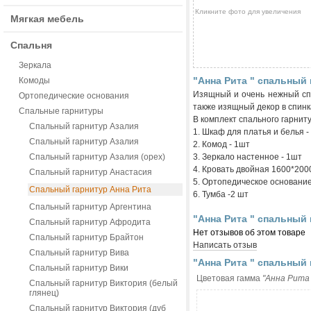
Кликните фото для увеличения
Мягкая мебель
Спальня
Зеркала
"Анна Рита " спальный 
Комоды
Изящный и очень нежный спа
Ортопедические основания
также изящный декор в спинк
Спальные гарнитуры
В комплект спального гарниту
Спальный гарнитур Азалия
1. Шкаф для платья и белья -
Спальный гарнитур Азалия
2. Комод - 1шт
Спальный гарнитур Азалия (орех)
3. Зеркало настенное - 1шт
4. Кровать двойная 1600*200
Спальный гарнитур Анастасия
5. Ортопедическое основание 
Спальный гарнитур Анна Рита
6. Тумба -2 шт
Спальный гарнитур Аргентина
"Анна Рита " спальный 
Спальный гарнитур Афродита
Нет отзывов об этом товаре
Спальный гарнитур Брайтон
Написать отзыв
Спальный гарнитур Вива
"Анна Рита " спальный 
Спальный гарнитур Вики
Цветовая гамма
"Анна Рита
Спальный гарнитур Виктория (белый
глянец)
Спальный гарнитур Виктория (дуб