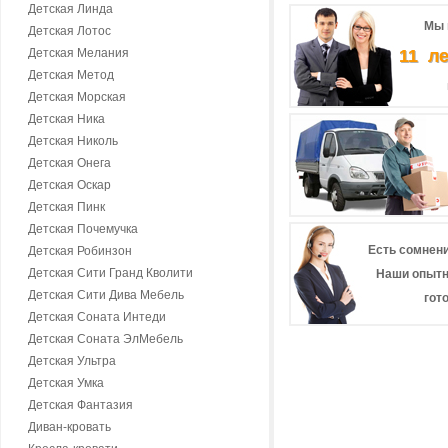
Детская Линда
Мы 
Детская Лотос
Детская Мелания
11 л
Детская Метод
Детская Морская
Детская Ника
Детская Николь
Детская Онега
Детская Оскар
Детская Пинк
Детская Почемучка
Есть сомнени
Детская Робинзон
Детская Сити Гранд Кволити
Наши опытн
Детская Сити Дива Мебель
гот
Детская Соната Интеди
Детская Соната ЭлМебель
Детская Ультра
Детская Умка
Детская Фантазия
Диван-кровать