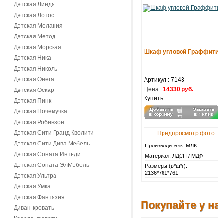
Детская Линда
Детская Лотос
Детская Мелания
Детская Метод
Детская Морская
Шкаф угловой Граффит
Детская Ника
Детская Николь
Детская Онега
Артикул :
7143
Цена :
14330 руб.
Детская Оскар
Купить :
Детская Пинк
Детская Почемучка
Детская Робинзон
Детская Сити Гранд Кволити
Предпросмотр фото
Детская Сити Дива Мебель
Производитель: МЛК
Детская Соната Интеди
Материал: ЛДСП / МДФ
Детская Соната ЭлМебель
Размеры (в*ш*г):
2136*761*761
Детская Ультра
Детская Умка
Детская Фантазия
Покупайте у на
Диван-кровать