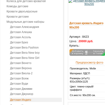
Колеса для детских кроватей
Комоды детские
Кровати двухъярусные
Кровати детские
Модульные детские наборы
Детская кровать Индиго
Детская Александрия
90х200
Детская Алешка
Артикул :
8423
Детская Ассоль
Цена :
20000 руб.
Детская Бриз
Купить :
Детская Вега Fashion
Детская Вега New boy
Детская Вега New Girl
Предпросмотр фото
Детская Венето
Детская Верона
Производитель: Моби
Детская Виола-2
Материал: ЛДСП
Детская Вояж
Размеры (в*ш*г):
831х2050х1125
Детская Вуди
Цвет: темно-серый/
Детская Джимми
граффити
Детская Джуниор
Сп.место: 90х200 см.
Детская Индиго