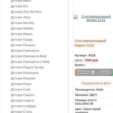
Детская Квест
Детская Кот
Детская Лего Футбол
Детская Лилу
Детская Малибу
Детская Мамба
Детская Морис
Детская Панда
Стол компьютерный
Детская Паскаль
Индиго 12.61
Детская Принцесса
Артикул :
8426
Детская Принцесса Миф
Цена :
7000 руб.
Детская Принцесса-1 Миф
Купить :
Детская Радуга Профи
Детская Рапунцель
Детская Розалия
Предпросмотр фото
Детская Рокси
Детская Скай
Производитель: Моби
Детская Смарти
Материал: ЛДСП
Размеры (в*ш*г):
Детская Совята
915х1354х700
Детская Спайдер
Цвет: темно-серый/
Детская Стиль
граффити