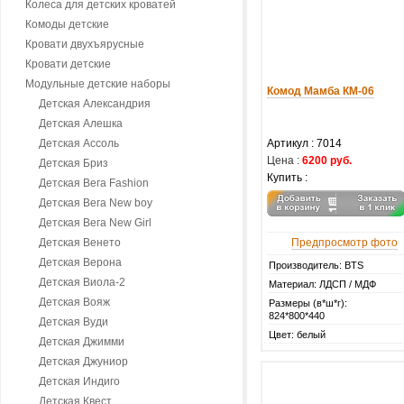
Колеса для детских кроватей
Комоды детские
Кровати двухъярусные
Кровати детские
Модульные детские наборы
Комод Мамба КМ-06
Детская Александрия
Детская Алешка
Детская Ассоль
Артикул :
7014
Цена :
6200 руб.
Детская Бриз
Купить :
Детская Вега Fashion
Детская Вега New boy
Детская Вега New Girl
Детская Венето
Предпросмотр фото
Детская Верона
Производитель: BTS
Детская Виола-2
Материал: ЛДСП / МДФ
Детская Вояж
Размеры (в*ш*г):
824*800*440
Детская Вуди
Цвет: белый
Детская Джимми
Детская Джуниор
Детская Индиго
Детская Квест