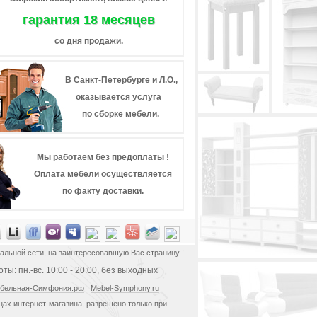
гарантия 18 месяцев
со дня продажи.
В Санкт-Петербурге и Л.О.,
оказывается услуга
по сборке мебели.
Мы работаем без предоплаты !
Оплата мебели осуществляется
по факту доставки.
альной сети, на заинтересовавшую Вас страницу !
ты: пн.-вс. 10:00 - 20:00, без выходных
бельная-Симфония.рф
Mebel-Symphony.ru
ах интернет-магазина, разрешено только при
.