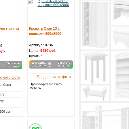
Кровать Скай 13 с
200 Скай 14
ящиками 800х2000
Артикул :
8736
49
Цена :
9430 руб.
руб.
Купить :
Предпросмотр фото
осмотр фото
Производитель: Союз
ь: Союз
Мебель
ДСП
г):
200 см.