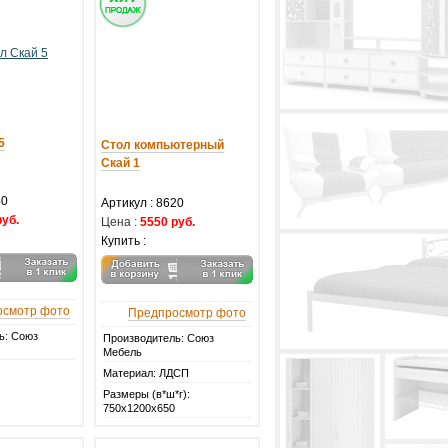
5
Стол компьютерный
Скай 1
40
Артикул :
8620
руб.
Цена :
5550 руб.
Купить :
осмотр фото
Предпросмотр фото
ь: Союз
Производитель: Союз
Мебель
Материал: ЛДСП
Размеры (в*ш*г):
750х1200х650