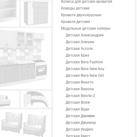
Колеса для детских кроватей
Комоды детские
Кровати двухъярусные
Кровати детские
Модульные детские наборы
Детская Александрия
Детская Алешка
Детская Ассоль
Детская Бриз
Детская Вега Fashion
Детская Вега New boy
Детская Вега New Girl
Детская Венето
Детская Верона
Детская Виола-2
Детская Вояж
Детская Вуди
Детская Джимми
Детская Джуниор
Детская Индиго
Детская Квест