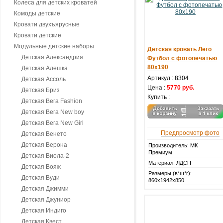
Колеса для детских кроватей
Комоды детские
Кровати двухъярусные
Кровати детские
Модульные детские наборы
Детская кровать Лего
Детская Александрия
Футбол с фотопечатью
80х190
Детская Алешка
Артикул :
8304
Детская Ассоль
Цена :
5770 руб.
Детская Бриз
Купить :
Детская Вега Fashion
Детская Вега New boy
Детская Вега New Girl
Предпросмотр фото
Детская Венето
Детская Верона
Производитель: МК
Премиум
Детская Виола-2
Материал: ЛДСП
Детская Вояж
Размеры (в*ш*г):
Детская Вуди
860х1942х850
Детская Джимми
Детская Джуниор
Детская Индиго
Детская Квест