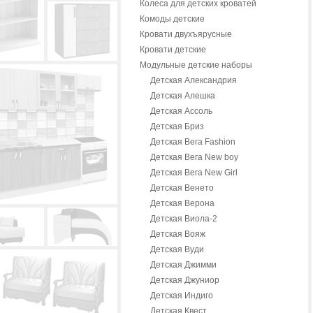
Колеса для детских кроватей
Комоды детские
Кровати двухъярусные
Кровати детские
Модульные детские наборы
Детская Александрия
Детская Алешка
Детская Ассоль
Детская Бриз
Детская Вега Fashion
Детская Вега New boy
Детская Вега New Girl
Детская Венето
Детская Верона
Детская Виола-2
Детская Вояж
Детская Вуди
Детская Джимми
Детская Джуниор
Детская Индиго
Детская Квест