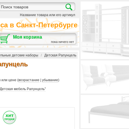
Название товара или его артикул
а в Санкт-Петербурге
Моя корзина
пока ничего нет
льные детские наборы
/
Детская Рапунцель
апунцель
) или цене (
возрастание
|
убывание
)
"Детская мебель Рапунцель"