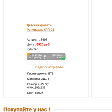
Детская кровать
Рапунцель КРП-01
Артикул :
8498
Цена :
6920 руб.
Купить :
Предпросмотр фото
Производитель: BTS
Материал: ЛДСП
Размеры (в*ш*г):
640х1892х833
Цвет: белый
Покупайте у нас !