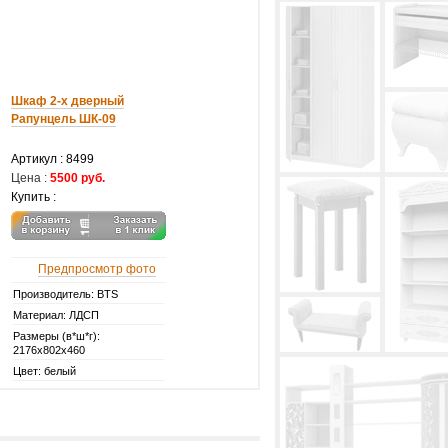
Шкаф 2-х дверный
Рапунцель ШК-09
Артикул :
8499
Цена :
5500 руб.
Купить :
Предпросмотр фото
Производитель: BTS
Материал: ЛДСП
Размеры (в*ш*г):
2176х802х460
Цвет: белый